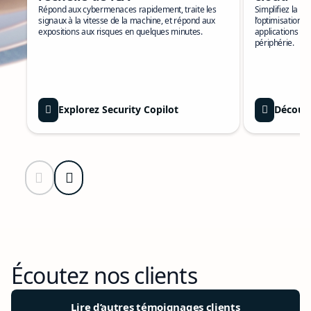
Répond aux cybermenaces rapidement, traite les
Simplifiez la c
signaux à la vitesse de la machine, et répond aux
l’optimisation e
expositions aux risques en quelques minutes.
applications et à
périphérie.
Explorez Security Copilot
Découvr
Diapositive précédente
Diapositive suivante
Retour aux commandes de navigation du carrousel
Écoutez nos clients
Lire d’autres témoignages clients