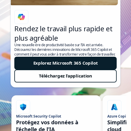
Rendez le travail plus rapide et
plus agréable
Une nouvelle ère de productivité basée sur l’IA est arrivée.
Découvrez les dernières innovations de Microsoft 365 Copilot et
comment il peut vous aider à transformer votre façon de travailler.
Explorez Microsoft 365 Copilot
Téléchargez l’application
Affichage de la diapositive 1 sur 5
Microsoft Security Copilot
Azure Copilot
Protégez vos données à
Simplifie
l’échelle de l’IA
cloud