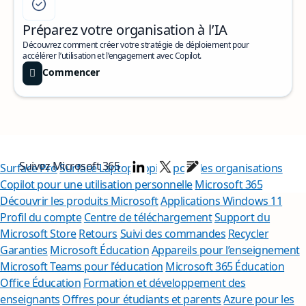
Préparez votre organisation à l’IA
Découvrez comment créer votre stratégie de déploiement pour
accélérer l’utilisation et l’engagement avec Copilot.
Commencer
Suivez Microsoft 365
Surface Pro
Surface Laptop
Copilot pour les organisations
Copilot pour une utilisation personnelle
Microsoft 365
Découvrir les produits Microsoft
Applications Windows 11
Profil du compte
Centre de téléchargement
Support du
Microsoft Store
Retours
Suivi des commandes
Recycler
Garanties
Microsoft Éducation
Appareils pour l’enseignement
Microsoft Teams pour l’éducation
Microsoft 365 Éducation
Office Éducation
Formation et développement des
enseignants
Offres pour étudiants et parents
Azure pour les